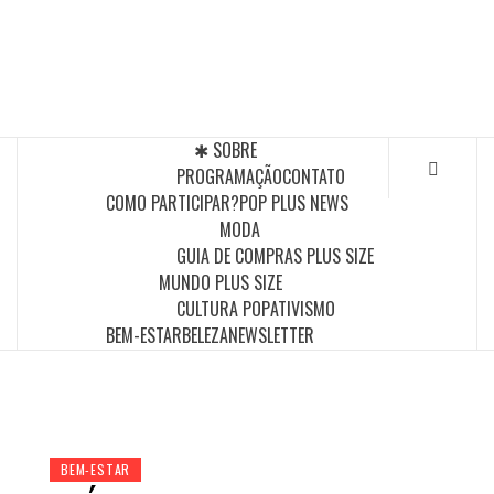
Skip
to
POP PLUS
content
A MAIOR PLATAFORMA DE MODA E CULTURA PLUS
SIZE DA AMÉRICA LATINA
✱ SOBRE
PROGRAMAÇÃO
CONTATO
COMO PARTICIPAR?
POP PLUS NEWS
MODA
GUIA DE COMPRAS PLUS SIZE
MUNDO PLUS SIZE
CULTURA POP
ATIVISMO
BEM-ESTAR
BELEZA
NEWSLETTER
BEM-ESTAR