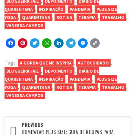
,
,
BLOGUEIRA FAIL
DEPOIMENTO
DIÁRIO DE
,
,
,
QUARENTENA
INSPIRAÇÃO
PANDEMIA
PLUS SIZE
,
,
,
,
,
YOGA
QUARENTENA
ROTINA
TERAPIA
TRABALHO
VANESSA CAMPOS
Facebook
Pinterest
Twitter
WhatsApp
LinkedIn
Telegram
Messenger
Copy
Link
Tags:
,
,
A GORDA QUE ME INSPIRA
AUTOCUIDADO
,
,
BLOGUEIRA FAIL
DEPOIMENTO
DIÁRIO DE
,
,
,
QUARENTENA
INSPIRAÇÃO
PANDEMIA
PLUS SIZE
,
,
,
,
,
YOGA
QUARENTENA
ROTINA
TERAPIA
TRABALHO
VANESSA CAMPOS
Post
PREVIOUS
navigation
HOMEWEAR PLUS SIZE: GUIA DE ROUPAS PARA