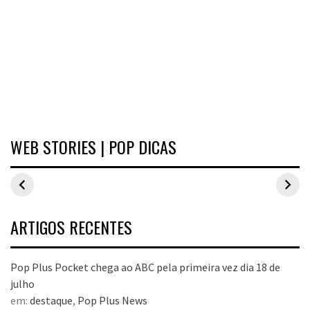
WEB STORIES | POP DICAS
Inspirações de
Estilo Pop Plus:
Hits de vend
looks plus size
looks plus size
As peças qu
para o carnaval
da edição de
fizeram suce
aniversário
no Pop Plus 
dezembro
ARTIGOS RECENTES
Pop Plus Pocket chega ao ABC pela primeira vez dia 18 de
julho
em:
destaque
,
Pop Plus News