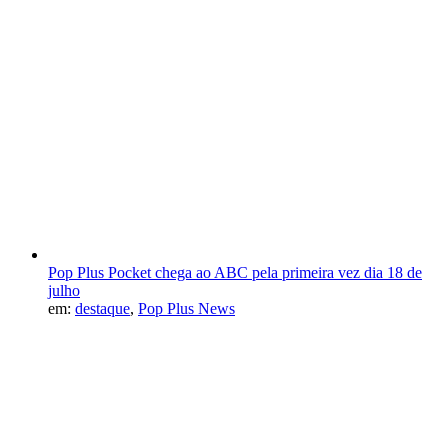
Pop Plus Pocket chega ao ABC pela primeira vez dia 18 de
julho
em:
destaque
,
Pop Plus News