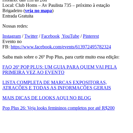
Local: Club Homs – Av Paulista 735 – próximo à estação
Brigadeiro (
veja no mapa
)
Entrada Gratuita
Nossas redes:
Instagram
/
Twitter
/
Facebook
YouTube
/
Pinterest
Evento no
FB:
https://www.facebook.com/events/613972495782324
Saiba mais sobre o 26º Pop Plus, para curtir muito essa edição:
FAQ 26º POP PLUS: UM GUIA PARA QUEM VAI PELA
PRIMEIRA VEZ AO EVENTO
LISTA COMPLETA DE MARCAS EXPOSITORAS,
ATRAÇÕES E TODAS AS INFORMAÇÕES GERAIS
MAIS DICAS DE LOOKS AQUI NO BLOG
Pop Plus 26: Veja looks femininos completos por até R$200