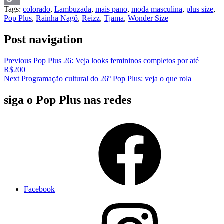
Tags:
colorado
,
Lambuzada
,
mais pano
,
moda masculina
,
plus size
,
Copy
Pop Plus
,
Rainha Nagô
,
Reizz
,
Tjama
,
Wonder Size
Link
Post navigation
Previous
Pop Plus 26: Veja looks femininos completos por até
R$200
Next
Programação cultural do 26º Pop Plus: veja o que rola
siga o Pop Plus nas redes
Facebook