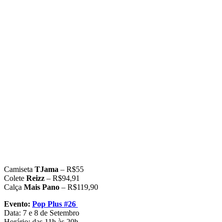
Camiseta
TJama
– R$55
Colete
Reizz
– R$94,91
Calça
Mais Pano
– R$119,90
Evento:
Pop Plus #26
Data: 7 e 8 de Setembro
Horário: das 11h às 20h