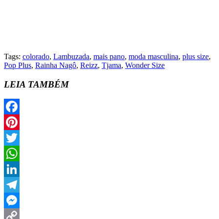
Tags:
colorado
,
Lambuzada
,
mais pano
,
moda masculina
,
plus size
,
Pop Plus
,
Rainha Nagô
,
Reizz
,
Tjama
,
Wonder Size
LEIA TAMBÉM
Facebook
Pinterest
Twitter
WhatsApp
LinkedIn
Telegram
Messenger