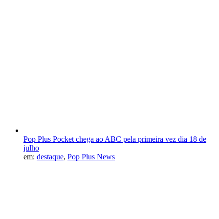
Pop Plus Pocket chega ao ABC pela primeira vez dia 18 de
julho
em:
destaque
,
Pop Plus News