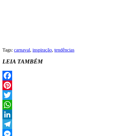
Tags:
carnaval
,
inspiração
,
tendências
LEIA TAMBÉM
Facebook
Pinterest
Twitter
WhatsApp
LinkedIn
Telegram