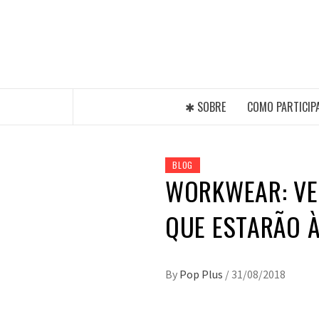
Skip
to
content
A MAIOR PLATAFORMA DE MODA E CUL
✱ SOBRE
COMO PARTICIP
BLOG
WORKWEAR: VE
QUE ESTARÃO À
By
Pop Plus
/
31/08/2018