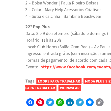
2 – Bolsa Wonder | Paula Ribeiro Bolsas
3 – Colar | Mary Help Acessórios Criativos
4 – Sutiã e calcinha | Bambina Beachwear
22º Pop Plus
Data: 8 e 9 de setembro (sábado e domingo)
Horário: 11h às 20h
Local: Club Homs (Salão Gran Real) – Av Paulis
Ingresso: entrada grátis (sem inscrição, some
Formas de pagamento: de acordo com cada lo
Evento:
https://www.facebook.com/event
Tags:
,
LOOKS PARA TRABALHAR
MODA PLUS SI
,
PARA TRABALHAR
WORKWEAR
Facebook
Pinterest
Twitter
WhatsApp
LinkedIn
Telegr
Mess
C
Li