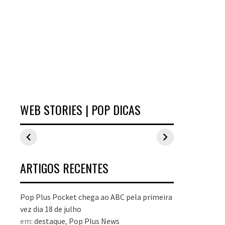
WEB STORIES | POP DICAS
Inspirações de
Estilo Pop Plus:
Hits d
looks plus size
looks plus size
As peç
para o carnaval
da edição de
fizera
aniversário
no Pop
dezem
ARTIGOS RECENTES
Pop Plus Pocket chega ao ABC pela primeira
vez dia 18 de julho
em:
destaque
,
Pop Plus News