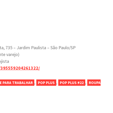
ta, 735 – Jardim Paulista – São Paulo/SP
nte varejo)
jista
s/395559204261322/
,
,
,
ZE PARA TRABALHAR
POP PLUS
POP PLUS #22
ROUPA
am
enger
opy
nk