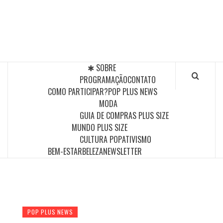
Skip
to
POP PLUS
content
A MAIOR PLATAFORMA DE MODA E CULTURA PLUS
SIZE DA AMÉRICA LATINA
✱ SOBRE
PROGRAMAÇÃO
CONTATO
COMO PARTICIPAR?
POP PLUS NEWS
MODA
GUIA DE COMPRAS PLUS SIZE
MUNDO PLUS SIZE
CULTURA POP
ATIVISMO
BEM-ESTAR
BELEZA
NEWSLETTER
POP PLUS NEWS