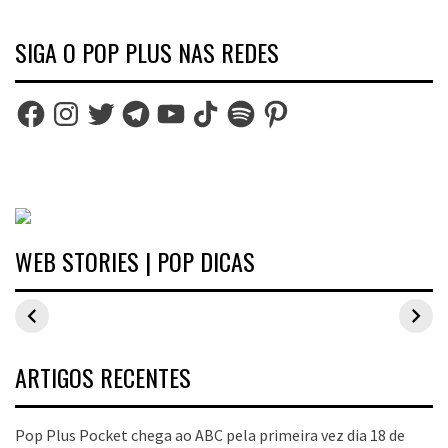
SIGA O POP PLUS NAS REDES
Facebook
Instagram
Twitter
Telegram
YouTube
TikTok
Spotify
Pinterest
WEB STORIES | POP DICAS
Inspirações de
Estilo Pop Plus:
Hits de vend
looks plus size
looks plus size
As peças qu
para o carnaval
da edição de
fizeram suce
aniversário
no Pop Plus 
dezembro
ARTIGOS RECENTES
Pop Plus Pocket chega ao ABC pela primeira vez dia 18 de