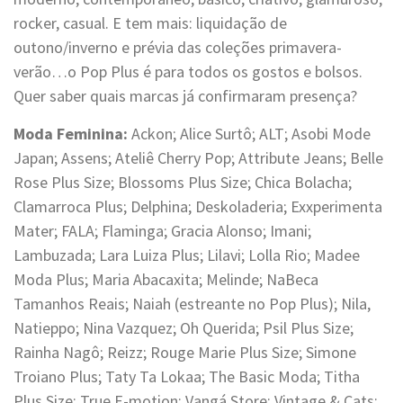
rocker, casual. E tem mais: liquidação de
outono/inverno e prévia das coleções primavera-
verão…o Pop Plus é para todos os gostos e bolsos.
Quer saber quais marcas já confirmaram presença?
Moda Feminina:
Ackon; Alice Surtô; ALT; Asobi Mode
Japan; Assens; Ateliê Cherry Pop; Attribute Jeans; Belle
Rose Plus Size; Blossoms Plus Size; Chica Bolacha;
Clamarroca Plus; Delphina; Deskoladeria; Exxperimenta
Mater; FALA; Flaminga; Gracia Alonso; Imani;
Lambuzada; Lara Luiza Plus; Lilavi; Lolla Rio; Madee
Moda Plus; Maria Abacaxita; Melinde; NaBeca
Tamanhos Reais; Naiah (estreante no Pop Plus); Nila,
Natieppo; Nina Vazquez; Oh Querida; Psil Plus Size;
Rainha Nagô; Reizz; Rouge Marie Plus Size; Simone
Troiano Plus; Taty Ta Lokaa; The Basic Moda; Titha
Plus Size; True E-motion; Vangá Store; Vintage & Cats;