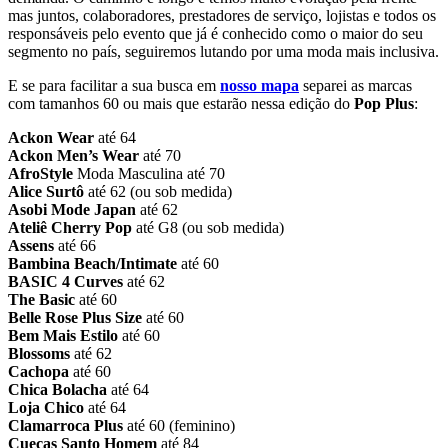
mas juntos, colaboradores, prestadores de serviço, lojistas e todos os
responsáveis pelo evento que já é conhecido como o maior do seu
segmento no país, seguiremos lutando por uma moda mais inclusiva.
E se para facilitar a sua busca em
nosso mapa
separei as marcas
com tamanhos 60 ou mais que estarão nessa edição do
Pop Plus
:
Ackon Wear
até 64
Ackon Men’s Wear
até 70
AfroStyle
Moda Masculina até 70
Alice Surtô
até 62 (ou sob medida)
Asobi Mode Japan
até 62
Ateliê Cherry Pop
até G8 (ou sob medida)
Assens
até 66
Bambina
Beach/Intimate
até 60
BASIC 4 Curves
até 62
The Basic
até 60
Belle Rose Plus Size
até 60
Bem Mais Estilo
até 60
Blossoms
até 62
Cachopa
até 60
Chica Bolacha
até 64
Loja Chico
até 64
Clamarroca Plus
até 60 (feminino)
Cuecas Santo Homem
até 84