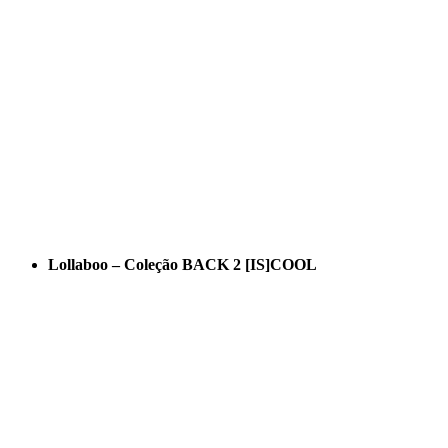
Lollaboo – Coleção BACK 2 [IS]COOL