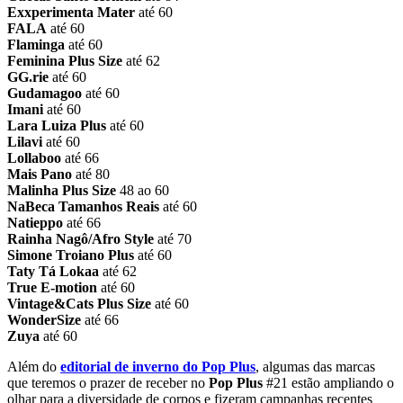
Exxperimenta Mater
até 60
FALA
até 60
Flaminga
até 60
Feminina Plus Size
até 62
GG.rie
até 60
Gudamagoo
até 60
Imani
até 60
Lara Luiza Plus
até 60
Lilavi
até 60
Lollaboo
até 66
Mais Pano
até 80
Malinha Plus Size
48 ao 60
NaBeca Tamanhos Reais
até 60
Natieppo
até 66
Rainha Nagô/Afro Style
até 70
Simone Troiano Plus
até 60
Taty Tá Lokaa
até 62
True E-motion
até 60
Vintage&Cats Plus Size
até 60
WonderSize
até 66
Zuya
até 60
Além do
editorial de inverno do Pop Plus
, algumas das marcas
que teremos o prazer de receber no
Pop Plus
#21 estão ampliando o
olhar para a diversidade de corpos e fizeram campanhas recentes