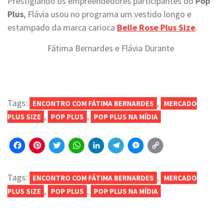
Prestigiando os empreendedores participantes do
Pop
Plus
, Flávia usou no programa um vestido longo e
estampado da marca carioca
Belle Rose Plus Size
.
Fátima Bernardes e Flávia Durante
Tags:
,
ENCONTRO COM FÁTIMA BERNARDES
MERCADO
,
,
PLUS SIZE
POP PLUS
POP PLUS NA MÍDIA
Facebook
Pinterest
Twitter
WhatsApp
LinkedIn
Telegram
Messenger
Copy
Link
Tags:
,
ENCONTRO COM FÁTIMA BERNARDES
MERCADO
,
,
PLUS SIZE
POP PLUS
POP PLUS NA MÍDIA