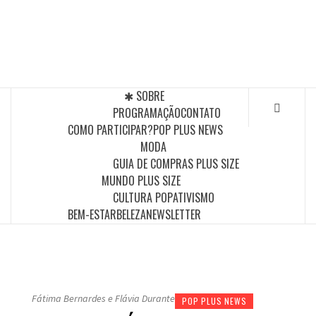
Skip
to
POP PLUS
content
A MAIOR PLATAFORMA DE MODA E CULTURA PLUS
SIZE DA AMÉRICA LATINA
✱ SOBRE
PROGRAMAÇÃO
CONTATO
COMO PARTICIPAR?
POP PLUS NEWS
MODA
GUIA DE COMPRAS PLUS SIZE
MUNDO PLUS SIZE
CULTURA POP
ATIVISMO
BEM-ESTAR
BELEZA
NEWSLETTER
Fátima Bernardes e Flávia Durante
POP PLUS NEWS