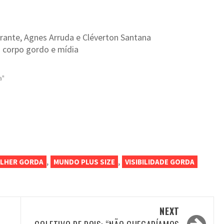
urante, Agnes Arruda e Cléverton Santana
corpo gordo e mídia
a"
am
enger
opy
nk
,
,
LHER GORDA
MUNDO PLUS SIZE
VISIBILIDADE GORDA
NEXT