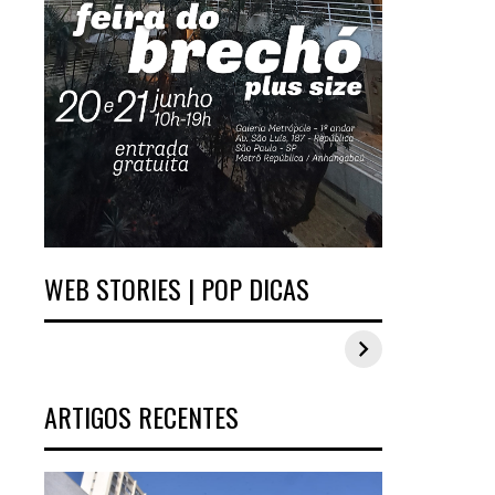
WEB STORIES | POP DICAS
Inspirações de looks
Estilo Pop Plus:
plus size para o
looks plus size da
carnaval
edição de
aniversário
ARTIGOS RECENTES