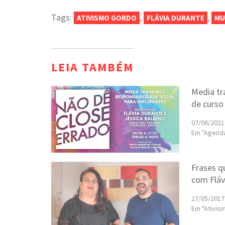
Tags:
,
,
ATIVISMO GORDO
FLÁVIA DURANTE
MU
LEIA TAMBÉM
Media tr
de curso
07/06/2021
Em "Agend
Frases q
com Fláv
27/05/2017
Em "Ativis