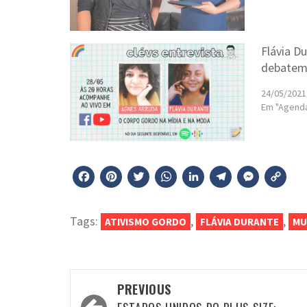
Flávia D
debatem 
24/05/2021
Em "Agend
Facebook
Pinterest
Twitter
WhatsApp
LinkedIn
Telegr
Mess
C
Li
Tags:
,
,
ATIVISMO GORDO
FLÁVIA DURANTE
MU
Post
PREVIOUS