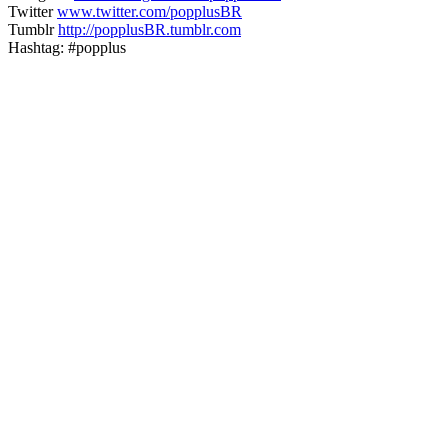
Twitter
www.twitter.com/popplusBR
Tumblr
http://popplusBR.tumblr.com
Hashtag: #popplus