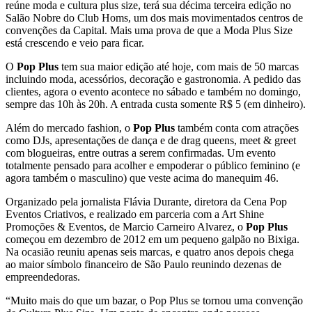
reúne moda e cultura plus size, terá sua décima terceira edição no
Salão Nobre do Club Homs, um dos mais movimentados centros de
convenções da Capital. Mais uma prova de que a Moda Plus Size
está crescendo e veio para ficar.
O
Pop Plus
tem sua maior edição até hoje, com mais de 50 marcas
incluindo moda, acessórios, decoração e gastronomia. A pedido das
clientes, agora o evento acontece no sábado e também no domingo,
sempre das 10h às 20h. A entrada custa somente R$ 5 (em dinheiro).
Além do mercado fashion, o
Pop Plus
também conta com atrações
como DJs, apresentações de dança e de drag queens, meet & greet
com blogueiras, entre outras a serem confirmadas. Um evento
totalmente pensado para acolher e empoderar o público feminino (e
agora também o masculino) que veste acima do manequim 46.
Organizado pela jornalista Flávia Durante, diretora da Cena Pop
Eventos Criativos, e realizado em parceria com a Art Shine
Promoções & Eventos, de Marcio Carneiro Alvarez, o
Pop Plus
começou em dezembro de 2012 em um pequeno galpão no Bixiga.
Na ocasião reuniu apenas seis marcas, e quatro anos depois chega
ao maior símbolo financeiro de São Paulo reunindo dezenas de
empreendedoras.
“Muito mais do que um bazar, o Pop Plus se tornou uma convenção