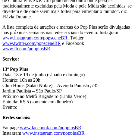
de Cultura Plus Size. Um ponto de encontro onde pessoas
tradicionalmente excluídas pela Moda e pela Mídia são acolhidas, se
divertem e de onde saem mais fortes para enfrentar o mundo”, diz
Flávia Durante.
A lista completa de atrações e marcas do Pop Plus serão divulgadas
nas próximas semanas nas redes sociais do evento: Instagram
www.instagram.com/popsceneBR
, Twitter
www.twitter.com/popsceneBR
e Facebook
www.fb.com/popplusBR
Serviço:
13º Pop Plus
Data: 18 e 19 de junho (sábado e domingo)
Horário: 10h às 20h
Club Homs (Salão Nobre) – Avenida Paulista ,735
Jardim Paulista – São Paulo/SP
Próximo ao Metrô Brigadeiro (Linha Verde)
Entrada: R$ 5 (somente em dinheiro)
Evento:
Redes sociais:
Fanpage
www.facebook.com/popplusBR
Instagram
www.instagram.com/popplusBR