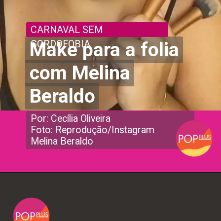
CARNAVAL SEM
Make para a folia
Make para a folia
GORDOFOBIA
com Melina
com Melina
Beraldo
Beraldo
Por: Cecília Oliveira
Foto: Reprodução/Instagram
Melina Beraldo