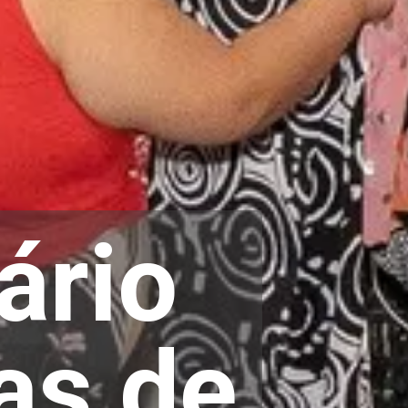
ário
as de