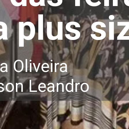
 plus si
ia Oliveira
bson Leandro