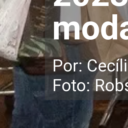
moda
Por: Cecíl
Foto: Ro