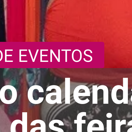
DE EVENTOS
 o calend
 das feir