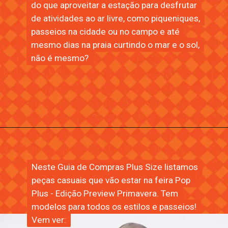
do que aproveitar a estação para desfrutar
do que aproveitar a estação para desfrutar
de atividades ao ar livre, como piqueniques,
de atividades ao ar livre, como piqueniques,
passeios na cidade ou no campo e até
passeios na cidade ou no campo e até
mesmo dias na praia curtindo o mar e o sol,
mesmo dias na praia curtindo o mar e o sol,
não é mesmo?
não é mesmo?
Neste Guia de Compras Plus Size listamos
Neste Guia de Compras Plus Size listamos
peças casuais que vão estar na feira Pop
peças casuais que vão estar na feira Pop
Plus - Edição Preview Primavera. Tem
Plus - Edição Preview Primavera. Tem
modelos para todos os estilos e passeios!
modelos para todos os estilos e passeios!
Vem ver:
Vem ver: