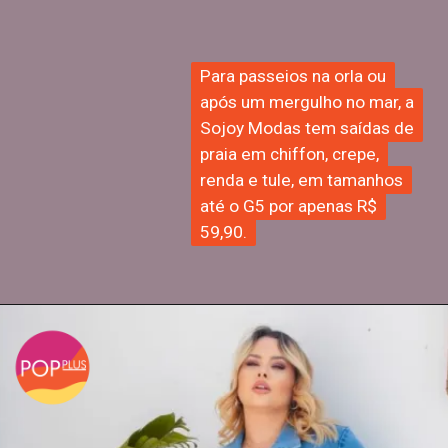
Para passeios na orla ou
Para passeios na orla ou
após um mergulho no mar, a
após um mergulho no mar, a
Sojoy Modas tem saídas de
Sojoy Modas tem saídas de
praia em chiffon, crepe,
praia em chiffon, crepe,
renda e tule, em tamanhos
renda e tule, em tamanhos
até o G5 por apenas R$
até o G5 por apenas R$
59,90.
59,90.