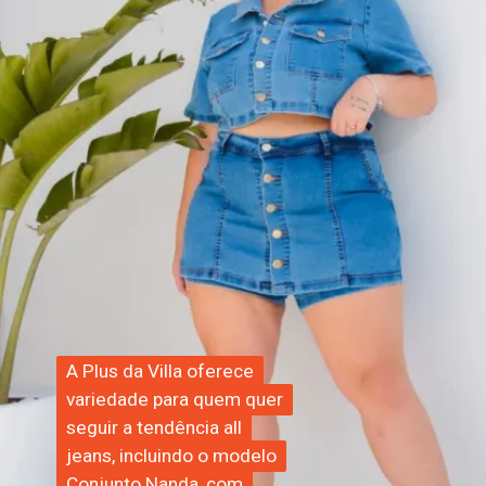
A Plus da Villa oferece
A Plus da Villa oferece
variedade para quem quer
variedade para quem quer
seguir a tendência all
seguir a tendência all
jeans, incluindo o modelo
jeans, incluindo o modelo
Conjunto Nanda, com
Conjunto Nanda, com