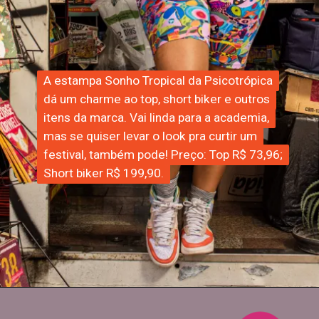
A estampa Sonho Tropical da Psicotrópica
A estampa Sonho Tropical da Psicotrópica
dá um charme ao top, short biker e outros
dá um charme ao top, short biker e outros
itens da marca. Vai linda para a academia,
itens da marca. Vai linda para a academia,
mas se quiser levar o look pra curtir um
mas se quiser levar o look pra curtir um
festival, também pode! Preço: Top R$ 73,96;
festival, também pode! Preço: Top R$ 73,96;
Short biker R$ 199,90.
Short biker R$ 199,90.