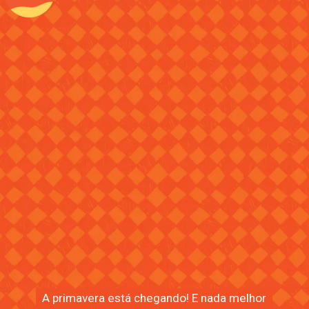
A primavera está chegando! E nada melhor
A primavera está chegando! E nada melhor