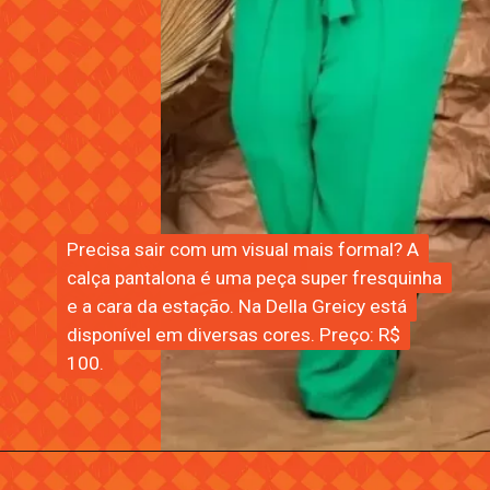
Precisa sair com um visual mais formal? A
Precisa sair com um visual mais formal? A
calça pantalona é uma peça super fresquinha
calça pantalona é uma peça super fresquinha
e a cara da estação. Na Della Greicy está
e a cara da estação. Na Della Greicy está
disponível em diversas cores. Preço: R$
disponível em diversas cores. Preço: R$
100.
100.