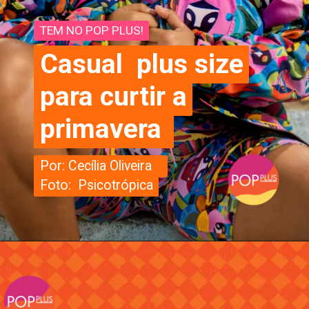
TEM NO POP PLUS!
TEM NO POP PLUS!
Casual plus size
Casual plus size
para curtir a
para curtir a
primavera
primavera
Por: Cecília Oliveira
Por: Cecília Oliveira
Foto: Psicotrópica
Foto: Psicotrópica