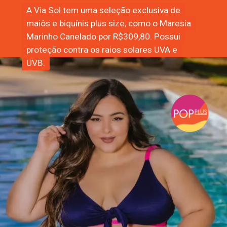
A Via Sol tem uma seleção exclusiva de
A Via Sol tem uma seleção exclusiva de
maiôs e biquínis plus size, como o Maresia
maiôs e biquínis plus size, como o Maresia
Marinho Canelado por R$309,80. Possui
Marinho Canelado por R$309,80. Possui
proteção contra os raios solares UVA e
proteção contra os raios solares UVA e
UVB.
UVB.