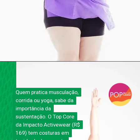
Quem pratica musculação,
Quem pratica musculação,
corrida ou yoga, sabe da
corrida ou yoga, sabe da
importância da
importância da
sustentação. O Top Core
sustentação.
O Top Core
da Impacto Activewear (R$
da Impacto Activewear (R$
169) tem costuras em
169) tem costuras em