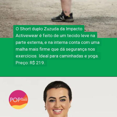
O Short duplo Zuzuda da Impacto
O Short duplo Zuzuda da Impacto
Activewear é feito de um tecido leve na
Activewear é feito de um tecido leve na
parte externa, e na interna conta com uma
parte externa, e na interna conta com uma
malha mais firme que dá segurança nos
malha mais firme que dá segurança nos
exercícios. Ideal para caminhadas e yoga.
exercícios. Ideal para caminhadas e yoga.
Preço: R$ 219.
Preço: R$ 219.