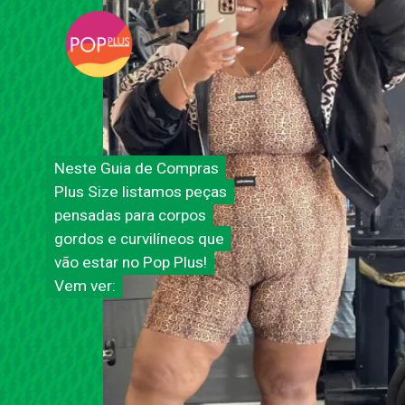
Neste Guia de Compras
Neste Guia de Compras
Plus Size listamos peças
Plus Size listamos peças
pensadas para corpos
pensadas para corpos
gordos e curvilíneos que
gordos e curvilíneos que
vão estar no Pop Plus!
vão estar no Pop Plus!
Vem ver:
Vem ver: