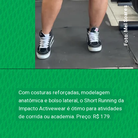
Foto: Mel Soares
Com costuras reforçadas, modelagem
Com costuras reforçadas, modelagem
anatômica e bolso lateral, o Short Running da
anatômica e bolso lateral, o Short Running da
Impacto Activewear é ótimo para atividades
Impacto Activewear é ótimo para atividades
de corrida ou academia. Preço: R$ 179.
de corrida ou academia. Preço: R$ 179.