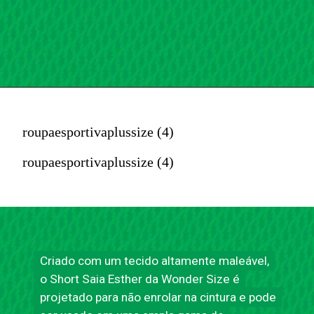
roupaesportivaplussize (4)
roupaesportivaplussize (4)
Criado com um tecido altamente maleável,
Criado com um tecido altamente maleável,
o Short Saia Esther da Wonder Size é
o Short Saia Esther da Wonder Size é
projetado para não enrolar na cintura e pode
projetado para não enrolar na cintura e pode