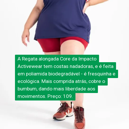
A Regata alongada Core da Impacto
A
Regata alongada Core
da Impacto
Activewear tem costas nadadoras, e é feita
Activewear tem costas nadadoras, e é feita
em poliamida biodegradável - é fresquinha e
em poliamida biodegradável - é fresquinha e
ecológica. Mais comprida atrás, cobre o
ecológica. Mais comprida atrás, cobre o
bumbum, dando mais liberdade aos
bumbum, dando mais liberdade aos
movimentos. Preço: 109.
movimentos. Preço: 109.