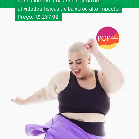
ser usado em uma ampla gama de
ser usado em uma ampla gama de
atividades físicas de baixo ou alto impacto.
atividades físicas de baixo ou alto impacto.
Preço: R$ 237,92.
Preço: R$ 237,92.