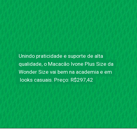
Unindo praticidade e suporte de alta
Unindo praticidade e suporte de alta
qualidade, o Macacão Ivone Plus Size da
qualidade, o
Macacão Ivone
Plus Size da
Wonder Size vai bem na academia e em
Wonder Size vai bem na academia e em
looks casuais. Preço: R$297,42
looks casuais. Preço: R$297,42