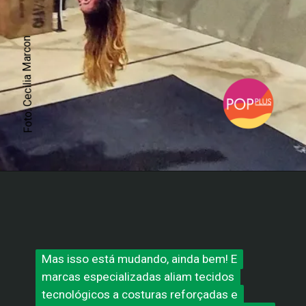
Foto: Cecilia Marcon
Mas isso está mudando, ainda bem! E
Mas isso está mudando, ainda bem! E
marcas especializadas aliam tecidos
marcas especializadas aliam tecidos
tecnológicos a costuras reforçadas e
tecnológicos a costuras reforçadas e