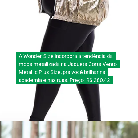
A Wonder Size incorpora a tendência da
A Wonder Size incorpora a tendência da
moda metalizada na Jaqueta Corta Vento
moda metalizada na Jaqueta Corta Vento
Metallic Plus Size, pra você brilhar na
Metallic Plus Size, pra você brilhar na
academia e nas ruas. Preço: R$ 280,42
academia e nas ruas. Preço: R$ 280,42