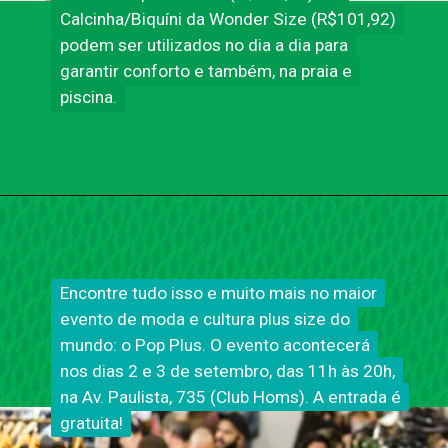
Calcinha/Biquíni da Wonder Size (R$101,92)
Calcinha/Biquíni
da Wonder Size (R$101,92)
podem ser utilizados no dia a dia para
podem ser utilizados no dia a dia para
garantir conforto e também, na praia e
garantir conforto e também, na praia e
piscina.
piscina.
Encontre tudo isso e muito mais no maior
Encontre tudo isso e muito mais no maior
evento de moda e cultura plus size do
evento de moda e cultura plus size do
mundo: o Pop Plus. O evento acontecerá
mundo: o Pop Plus. O evento acontecerá
nos dias 2 e 3 de setembro, das 11h às 20h,
nos dias 2 e 3 de setembro, das 11h às 20h,
na Av. Paulista, 735 (Club Homs). A entrada é
na Av. Paulista, 735 (Club Homs). A entrada é
gratuita!
gratuita!