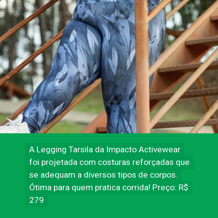
A Legging Tarsila da Impacto Activewear
A Legging Tarsila da Impacto Activewear
foi projetada com costuras reforçadas que
foi projetada com costuras reforçadas que
se adequam a diversos tipos de corpos.
se adequam a diversos tipos de corpos.
Ótima para quem pratica corrida! Preço: R$
Ótima para quem pratica corrida! Preço: R$
279
279