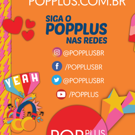
.
.
.
.
.