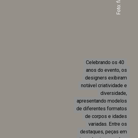
Celebrando os 40
Celebrando os 40
anos do evento, os
anos do evento, os
designers exibiram
designers exibiram
notável criatividade e
notável criatividade e
diversidade,
diversidade,
apresentando modelos
apresentando modelos
de diferentes formatos
de diferentes formatos
de corpos e idades
de corpos e idades
variadas. Entre os
variadas. Entre os
destaques, peças em
destaques, peças em