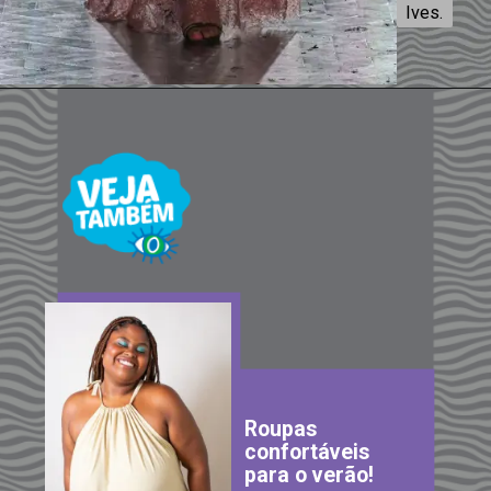
Ives.
Ives.
Roupas
confortáveis
para o verão!