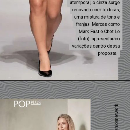
atemporal, o cinza surge
atemporal, o cinza surge
renovado com texturas,
renovado com texturas,
uma mistura de tons e
uma mistura de tons e
franjas. Marcas como
franjas. Marcas como
Mark Fast e Chet Lo
Mark Fast e Chet Lo
(foto) apresentaram
(foto) apresentaram
variações dentro dessa
variações dentro dessa
proposta.
proposta.
Foto: fashionnetwork