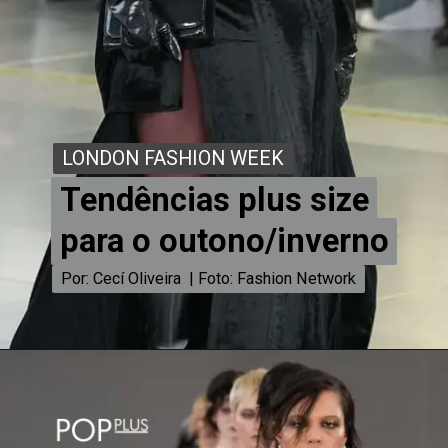
LONDON FASHION WEEK
LONDON FASHION WEEK
Tendências plus size
Tendências plus size
para o outono/inverno
para o outono/inverno
Por: Cecí Oliveira | Foto: Fashion Network
Por: Cecí Oliveira | Foto: Fashion Network