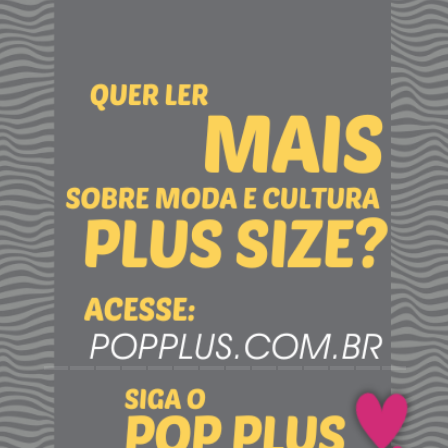
____________