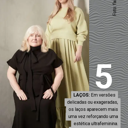
5
LAÇOS:
LAÇOS:
Em versões
Em versões
delicadas ou exageradas,
delicadas ou exageradas,
os laços aparecem mais
os laços aparecem mais
uma vez reforçando uma
uma vez reforçando uma
estética ultrafeminina.
estética ultrafeminina.