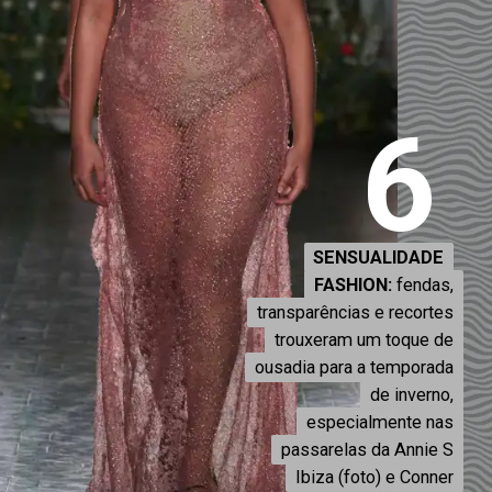
6
SENSUALIDADE
SENSUALIDADE
FASHION:
FASHION:
fendas,
fendas,
transparências e recortes
transparências e recortes
trouxeram um toque de
trouxeram um toque de
ousadia para a temporada
ousadia para a temporada
de inverno,
de inverno,
especialmente nas
especialmente nas
passarelas da Annie S
passarelas da Annie S
Ibiza (foto) e Conner
Ibiza (foto) e Conner