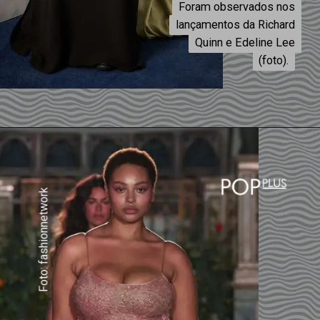
Foram observados nos
Foram observados nos
lançamentos da Richard
lançamentos da Richard
Quinn e Edeline Lee
Quinn e Edeline Lee
(foto).
(foto).
Foto: fashionnetwork