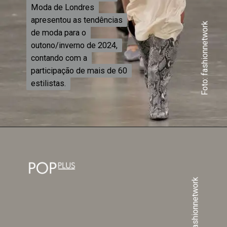
Moda de Londres
Moda de Londres
apresentou as tendências
apresentou as tendências
Foto: fashionnetwork
de moda para o
de moda para o
outono/inverno de 2024,
outono/inverno de 2024,
contando com a
contando com a
participação de mais de 60
participação de mais de 60
estilistas.
estilistas.
Foto: fashionnetwork