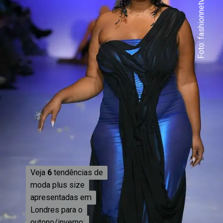
Foto: fashionnetwork
Veja
Veja
6
6
tendências de
tendências de
moda plus size
moda plus size
apresentadas em
apresentadas em
Londres para o
Londres para o
outono/inverno:
outono/inverno: