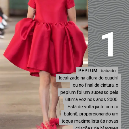
1
PEPLUM:
PEPLUM:
babado
babado
localizado na altura do quadril
localizado na altura do quadril
ou no final da cintura, o
ou no final da cintura, o
peplum foi um sucesso pela
peplum foi um sucesso pela
última vez nos anos 2000.
última vez nos anos 2000.
Está de volta junto com o
Está de volta junto com o
balonê, proporcionando um
balonê, proporcionando um
toque maximalista às novas
toque maximalista às novas
criações de Marques
criações de Marques