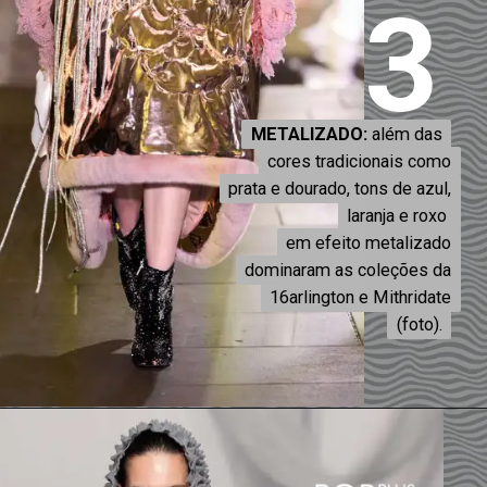
3
METALIZADO:
METALIZADO:
além das
além das
cores tradicionais como
cores tradicionais como
prata e dourado, tons de azul,
prata e dourado, tons de azul,
laranja e roxo
laranja e roxo
em efeito metalizado
em efeito metalizado
dominaram as coleções da
dominaram as coleções da
16arlington e Mithridate
16arlington e Mithridate
(foto).
(foto).