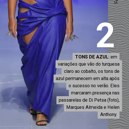
2
TONS DE AZUL:
TONS DE AZUL:
em
em
variações que vão do turquesa
variações que vão do turquesa
claro ao cobalto, os tons de
claro ao cobalto, os tons de
azul permanecem em alta após
azul permanecem em alta após
o sucesso no verão. Eles
o sucesso no verão. Eles
marcaram presença nas
marcaram presença nas
passarelas de Di Petsa (foto),
passarelas de Di Petsa (foto),
Marques Almeida e Helen
Marques Almeida e Helen
Anthony.
Anthony.