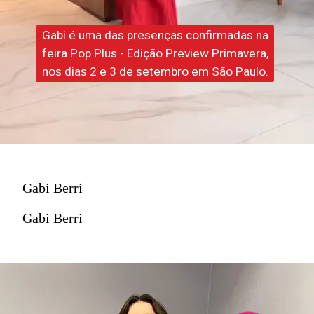
Gabi é uma das presenças confirmadas na
Gabi é uma das presenças confirmadas na
feira Pop Plus - Edição Preview Primavera,
feira Pop Plus - Edição Preview Primavera,
nos dias 2 e 3 de setembro em São Paulo.
nos dias 2 e 3 de setembro em São Paulo.
Gabi Berri
Gabi Berri