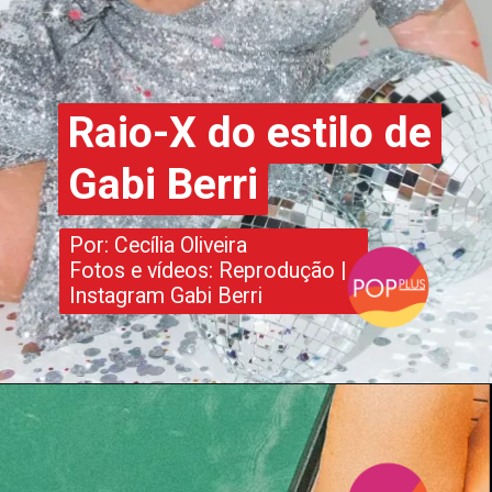
Raio-X do estilo de
Raio-X do estilo de
Gabi Berri
Gabi Berri
Por: Cecília Oliveira
Fotos e vídeos: Reprodução |
Instagram Gabi Berri