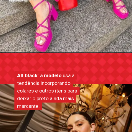
All black: a modelo
All black: a modelo
usa a
usa a
tendência incorporando
tendência incorporando
colares e outros itens para
colares e outros itens para
deixar o preto ainda mais
deixar o preto ainda mais
marcante.
marcante.