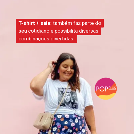
T-shirt + saia:
T-shirt + saia:
também faz parte do
também faz parte do
seu cotidiano e possibilita diversas
seu cotidiano e possibilita diversas
combinações divertidas.
combinações divertidas.