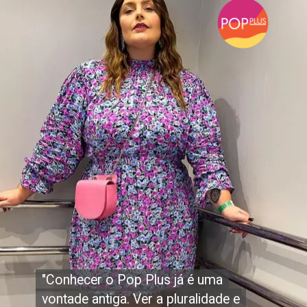
"Conhecer o Pop Plus já é uma
"Conhecer o Pop Plus já é uma
vontade antiga. Ver a pluralidade e
vontade antiga. Ver a pluralidade e