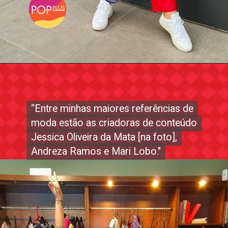
“Entre minhas maiores referências de
“Entre minhas maiores referências de
moda estão as criadoras de conteúdo
moda estão as criadoras de conteúdo
Jessica Oliveira da Mata [na foto],
Jessica Oliveira da Mata [na foto],
Andreza Ramos e Mari Lobo."
Andreza Ramos e Mari Lobo."