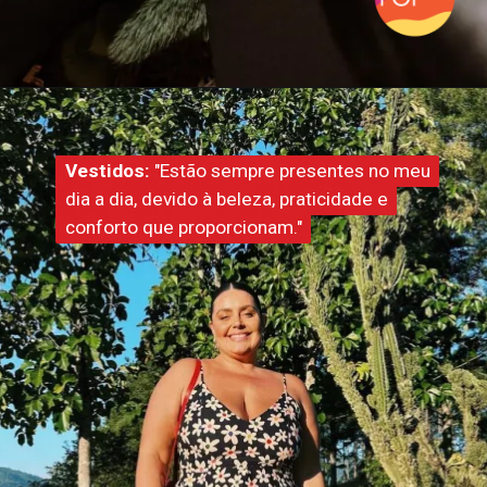
Vestidos:
Vestidos:
"Estão sempre presentes no meu
"Estão sempre presentes no meu
dia a dia, devido à beleza, praticidade e
dia a dia, devido à beleza, praticidade e
conforto que proporcionam."
conforto que proporcionam."