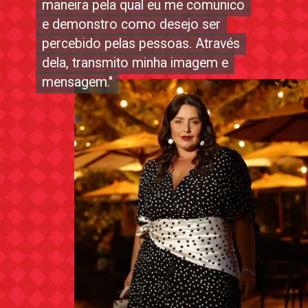
maneira pela qual eu me comunico
maneira pela qual eu me comunico
e demonstro como desejo ser
e demonstro como desejo ser
percebido pelas pessoas. Através
percebido pelas pessoas. Através
dela, transmito minha imagem e
dela, transmito minha imagem e
mensagem."
mensagem."