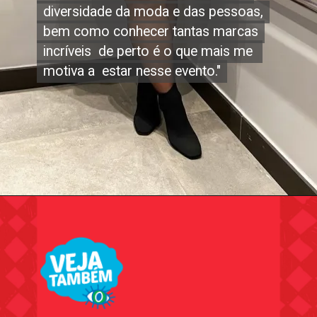
diversidade da moda e das pessoas,
diversidade da moda e das pessoas,
bem como conhecer tantas marcas
bem como conhecer tantas marcas
incríveis de perto é o que mais me
incríveis de perto é o que mais me
motiva a estar nesse evento."
motiva a estar nesse evento."