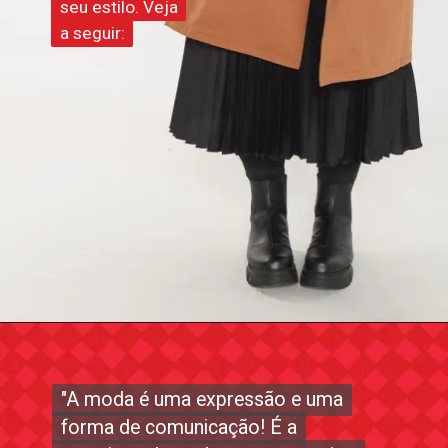
seu estilo. Veja
seu estilo. Veja
a seguir:
a seguir:
"A moda é uma expressão e uma
"A moda é uma expressão e uma
forma de comunicação! É a
forma de comunicação! É a