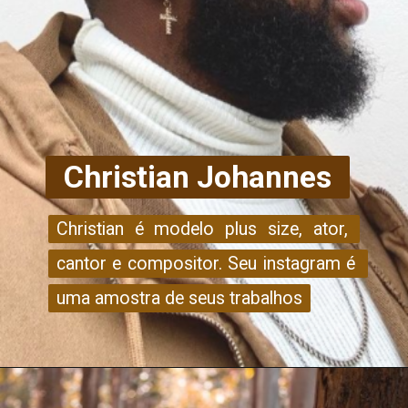
Christian Johannes
Christian é modelo plus size, ator, 
Christian é modelo plus size, ator, 
cantor e compositor. Seu instagram é 
cantor e compositor. Seu instagram é 
uma amostra de seus trabalhos
uma amostra de seus trabalhos