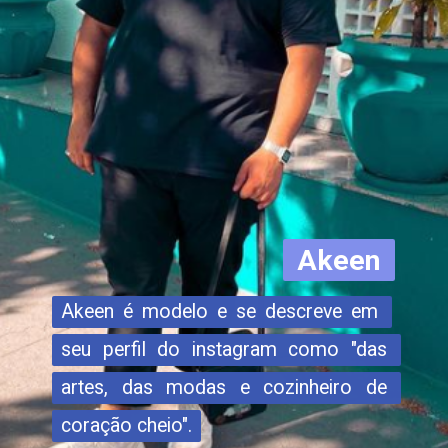
Akeen
Akeen é modelo e se descreve em 
Akeen é modelo e se descreve em 
seu perfil do instagram como "das 
seu perfil do instagram como "das 
artes, das modas e cozinheiro de 
artes, das modas e cozinheiro de 
coração cheio".
coração cheio". 