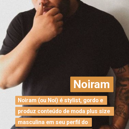
Noiram
Noiram (ou Noi) é stylist, gordo e 
Noiram (ou Noi) é stylist, gordo e 
produz conteúdo de moda plus size 
produz conteúdo de moda plus size 
masculina em seu perfil do 
masculina em seu perfil do 