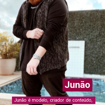
Junão
Junão
Junão é modelo, criador de conteúdo, 
Junão é modelo, criador de conteúdo, 