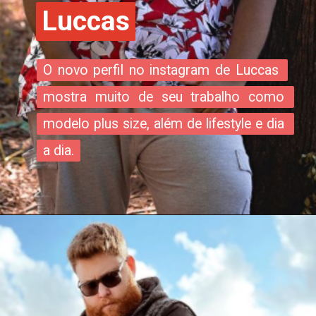
Luccas
Luccas
O novo perfil no instagram de Luccas 
O novo perfil no instagram de Luccas 
mostra muito de seu trabalho como 
mostra muito de seu trabalho como 
modelo plus size, além de lifestyle e dia 
modelo plus size, além de lifestyle e dia 
a dia.
a dia.