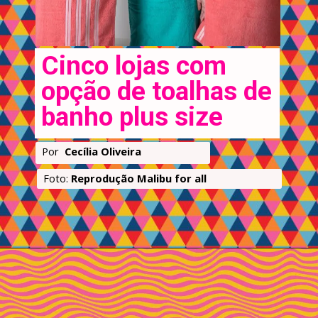
Cinco lojas com 
opção de toalhas de 
banho plus size
Por 
 Cecília Oliveira
Foto: 
Reprodução Malibu for all