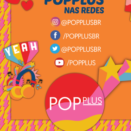
.
.
.
.