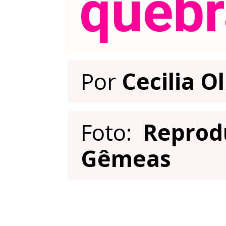
quebr
Por 
Cecilia Ol
Foto: 
 Reprod
Gêmeas