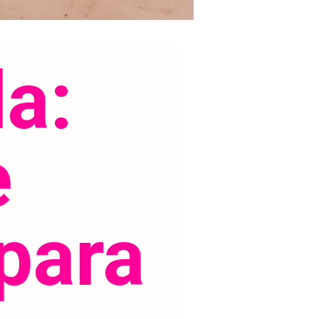
a: 
 
ara 