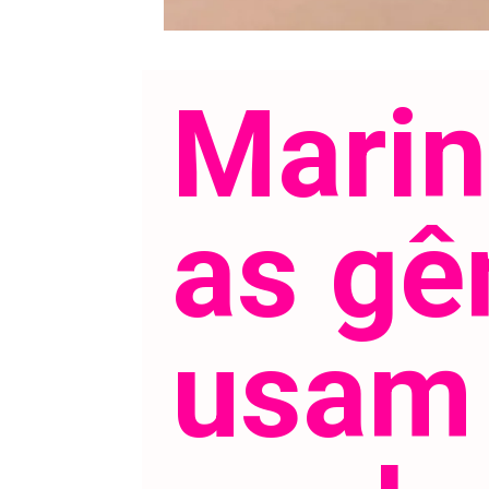
Marina
as gê
usam 