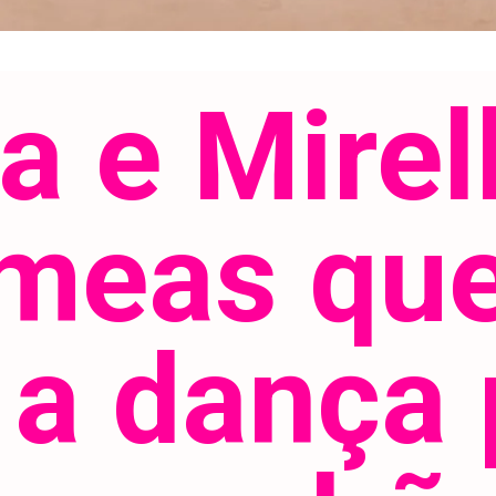
 e Mirell
meas que
a dança p