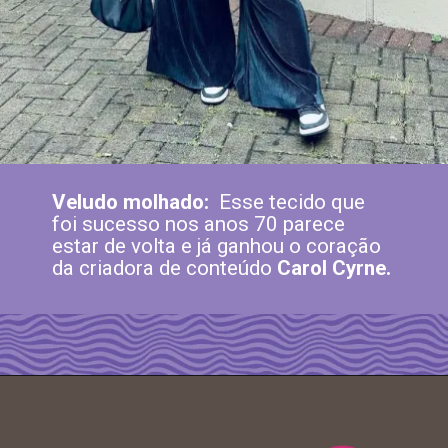
Veludo molhado:
Esse tecido que
foi sucesso nos anos 70 parece
estar de volta e já ganhou o coração
da criadora de conteúdo
Carol Cyrne.