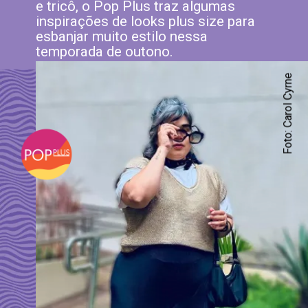
e tricô, o Pop Plus traz algumas
inspirações de looks plus size para
esbanjar muito estilo nessa
temporada de outono.
Foto: Carol Cyrne