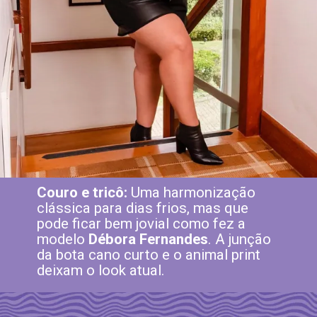
Couro e tricô:
Uma harmonização
clássica para dias frios, mas que
pode ficar bem jovial como fez a
modelo
Débora Fernandes
. A junção
da bota cano curto e o animal print
deixam o look atual.