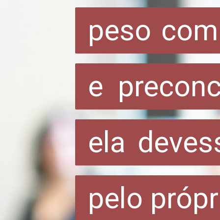
peso com 
peso com 
e preconc
e preconc
ela devess
ela devess
pelo própr
pelo própr