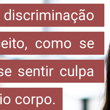
discriminação 
discriminação 
eito, como se 
eito, como se 
e sentir culpa 
e sentir culpa 
io corpo.
io corpo.