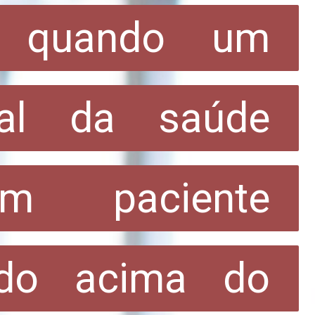
e quando um 
e quando um 
nal da saúde 
nal da saúde 
m paciente 
m paciente 
ado acima do 
ado acima do 