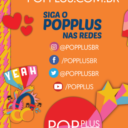
.
.
.
.