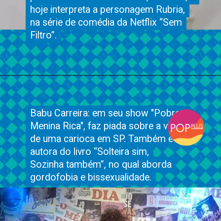
hoje interpreta a personagem Rubria,
hoje interpreta a personagem Rubria,
na série de comédia da Netflix “Sem
na série de comédia da Netflix “Sem
Filtro”.
Filtro”.
Babu Carreira: em seu show "Pobre
Babu Carreira: em seu show "Pobre
Menina Rica", faz piada sobre a vida
Menina Rica", faz piada sobre a vida
de uma carioca em SP. Também é
de uma carioca em SP. Também é
autora do livro “Solteira sim,
autora do livro “Solteira sim,
Sozinha também”, no qual aborda
Sozinha também”, no qual aborda
gordofobia e bissexualidade.
gordofobia e bissexualidade.