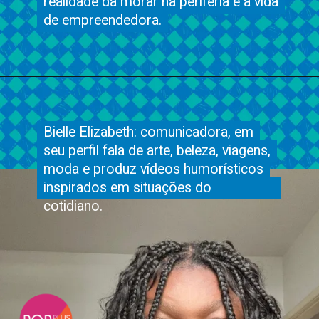
realidade da morar na periferia e a vida
realidade da morar na periferia e a vida
de empreendedora.
de empreendedora.
Bielle Elizabeth: comunicadora, em
Bielle Elizabeth: comunicadora, em
seu perfil fala de arte, beleza, viagens,
seu perfil fala de arte, beleza, viagens,
moda e produz vídeos humorísticos
moda e produz vídeos humorísticos
inspirados em situações do cotidiano.
inspirados em situações do
cotidiano.