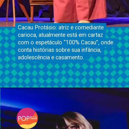
Cacau Protásio: atriz e comediante
Cacau Protásio: atriz e comediante
carioca, atualmente está em cartaz
carioca, atualmente está em cartaz
com o espetáculo “100% Cacau”, onde
com o espetáculo “100% Cacau”, onde
conta histórias sobre sua infância,
conta histórias sobre sua infância,
adolescência e casamento.
adolescência e casamento.