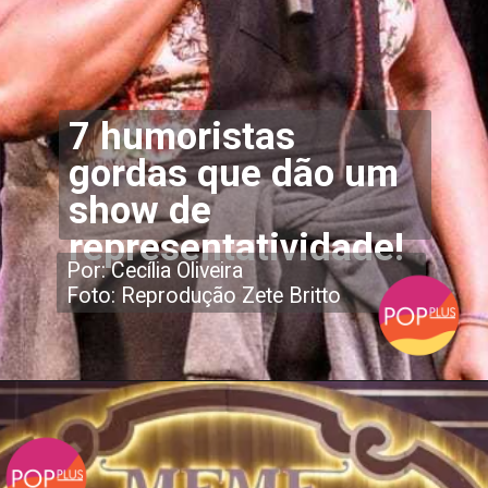
7 humoristas
gordas que dão um
show de
representatividade!
Por: Cecília Oliveira
Foto: Reprodução Zete Britto