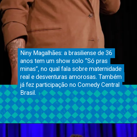
Niny Magalhães: a brasiliense de 36
Niny Magalhães: a brasiliense de 36
anos tem um show solo “Só pras
anos tem um show solo “Só pras
minas”, no qual fala sobre maternidade
minas”, no qual fala sobre maternidade
real e desventuras amorosas. Também
real e desventuras amorosas. Também
já fez participação no Comedy Central
já fez participação no Comedy Central
Brasil.
Brasil.