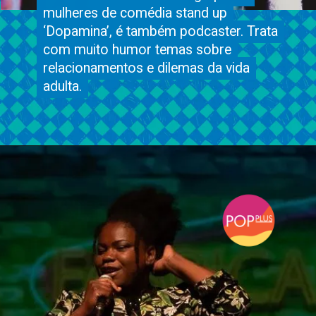
mulheres de comédia stand up
mulheres de comédia stand up
‘Dopamina’, é também podcaster. Trata
‘Dopamina’, é também podcaster. Trata
com muito humor temas sobre
com muito humor temas sobre
relacionamentos e dilemas da vida
relacionamentos e dilemas da vida
adulta.
adulta.