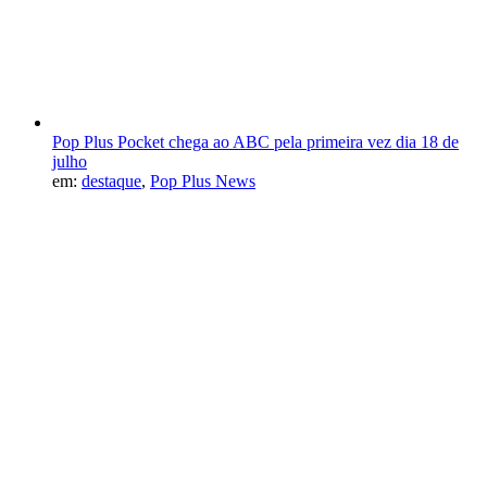
Pop Plus Pocket chega ao ABC pela primeira vez dia 18 de
julho
em:
destaque
,
Pop Plus News