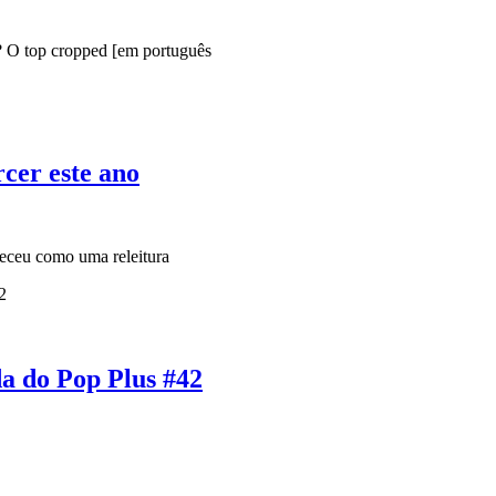
e? O top cropped [em português
cer este ano
areceu como uma releitura
da do Pop Plus #42