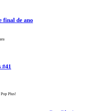
e final de ano
ara
s #41