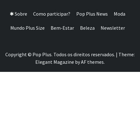
SIZE DA AMÉRICA LATINA
✱ Sobre
Como participar?
Pop Plus News
Moda
Mundo Plus Size
Bem-Estar
Beleza
Newsletter
Copyright © Pop Plus. Todos os direitos reservados.
|
Theme:
Elegant Magazine
by
AF themes
.