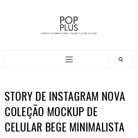
Skip
to
content
A MAIOR PLATAFORMA DE MODA E CULTURA PLUS
SIZE DA AMÉRICA LATINA
Primary
Menu
STORY DE INSTAGRAM NOVA
COLEÇÃO MOCKUP DE
CELULAR BEGE MINIMALISTA