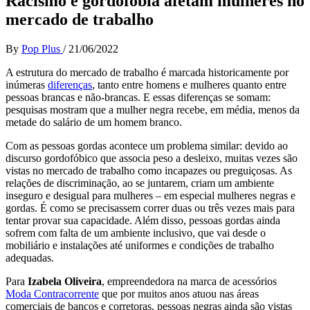
Racismo e gordofobia afetam mulheres no
mercado de trabalho
By
Pop Plus
/
21/06/2022
A estrutura do mercado de trabalho é marcada historicamente por
inúmeras
diferenças
, tanto entre homens e mulheres quanto entre
pessoas brancas e não-brancas. E essas diferenças se somam:
pesquisas mostram que a mulher negra recebe, em média, menos da
metade do salário de um homem branco.
Com as pessoas gordas acontece um problema similar: devido ao
discurso gordofóbico que associa peso a desleixo, muitas vezes são
vistas no mercado de trabalho como incapazes ou preguiçosas. As
relações de discriminação, ao se juntarem, criam um ambiente
inseguro e desigual para mulheres – em especial mulheres negras e
gordas. É como se precisassem correr duas ou três vezes mais para
tentar provar sua capacidade. Além disso, pessoas gordas ainda
sofrem com falta de um ambiente inclusivo, que vai desde o
mobiliário e instalações até uniformes e condições de trabalho
adequadas.
Para
Izabela Oliveira
, empreendedora na marca de acessórios
Moda Contracorrente
que por muitos anos atuou nas áreas
comerciais de bancos e corretoras, pessoas negras ainda são vistas