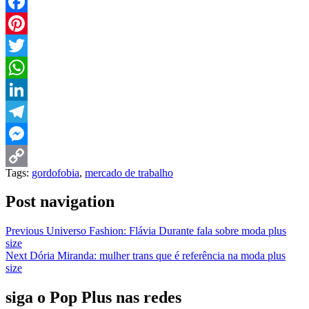
Facebook
Pinterest
Twitter
WhatsApp
LinkedIn
Telegram
Messenger
Tags:
gordofobia
,
mercado de trabalho
Copy
Post navigation
Link
Previous
Universo Fashion: Flávia Durante fala sobre moda plus
size
Next
Dória Miranda: mulher trans que é referência na moda plus
size
siga o Pop Plus nas redes