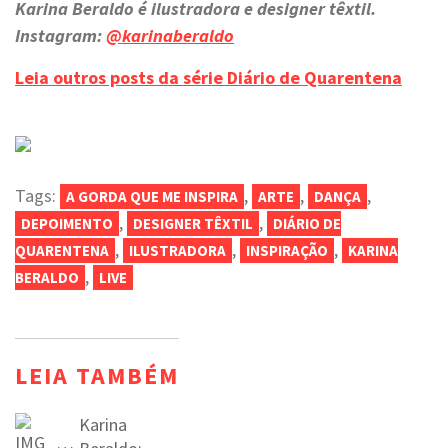
Karina Beraldo é ilustradora e designer têxtil.
Instagram:
@karinaberaldo
Leia outros posts da série Diário de Quarentena
Tags:
,
,
,
A GORDA QUE ME INSPIRA
ARTE
DANÇA
,
,
DEPOIMENTO
DESIGNER TÊXTIL
DIÁRIO DE
,
,
,
QUARENTENA
ILUSTRADORA
INSPIRAÇÃO
KARINA
,
BERALDO
LIVE
LEIA TAMBÉM
Karina