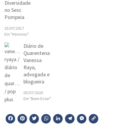
Diversidade
no Sesc
Pompeia
25/07/2017
Em "Ativismo"
Diário de
Quarentena:
Vanessa
Raya,
advogada e
blogueira
03/07/2020
Em "Bem-Estar"
Facebook
Pinterest
Twitter
WhatsApp
LinkedIn
Telegram
Messenger
Copy
Link