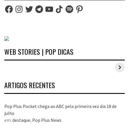
Facebook
Instagram
Twitter
Telegram
YouTube
TikTok
Spotify
Pinterest
WEB STORIES | POP DICAS
Inspirações de looks plus size para o carnaval
ARTIGOS RECENTES
Pop Plus Pocket chega ao ABC pela primeira vez dia 18 de
julho
em:
destaque
,
Pop Plus News